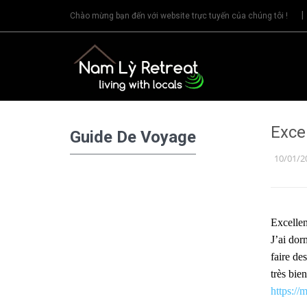
Chào mừng bạn đến với website trực tuyến của chúng tôi !
Excel
Guide De Voyage
10/01/2
Excellen
J’ai dor
faire de
très bie
https:/