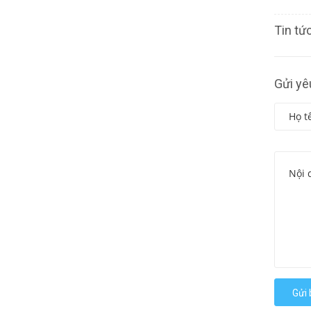
Tin tứ
Gửi yê
Gửi 