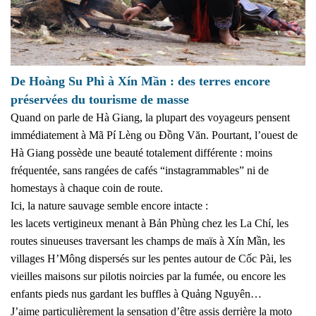
De Hoàng Su Phì à Xín Mần : des terres encore
préservées du tourisme de masse
Quand on parle de Hà Giang, la plupart des voyageurs pensent
immédiatement à Mã Pí Lèng ou Đồng Văn. Pourtant, l’ouest de
Hà Giang possède une beauté totalement différente : moins
fréquentée, sans rangées de cafés “instagrammables” ni de
homestays à chaque coin de route.
Ici, la nature sauvage semble encore intacte :
les lacets vertigineux menant à Bản Phùng chez les La Chí, les
routes sinueuses traversant les champs de maïs à Xín Mần, les
villages H’Mông dispersés sur les pentes autour de Cốc Pài, les
vieilles maisons sur pilotis noircies par la fumée, ou encore les
enfants pieds nus gardant les buffles à Quảng Nguyên…
J’aime particulièrement la sensation d’être assis derrière la moto