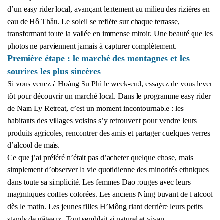
d’un easy rider local, avançant lentement au milieu des rizières en
eau de Hồ Thầu. Le soleil se reflète sur chaque terrasse,
transformant toute la vallée en immense miroir. Une beauté que les
photos ne parviennent jamais à capturer complètement.
Première étape : le marché des montagnes et les
sourires les plus sincères
Si vous venez à Hoàng Su Phì le week-end, essayez de vous lever
tôt pour découvrir un marché local. Dans le programme easy rider
de Nam Ly Retreat, c’est un moment incontournable : les
habitants des villages voisins s’y retrouvent pour vendre leurs
produits agricoles, rencontrer des amis et partager quelques verres
d’alcool de maïs.
Ce que j’ai préféré n’était pas d’acheter quelque chose, mais
simplement d’observer la vie quotidienne des minorités ethniques
dans toute sa simplicité. Les femmes Dao rouges avec leurs
magnifiques coiffes colorées. Les anciens Nùng buvant de l’alcool
dès le matin. Les jeunes filles H’Mông riant derrière leurs petits
stands de gâteaux.
Tout semblait si naturel et vivant.